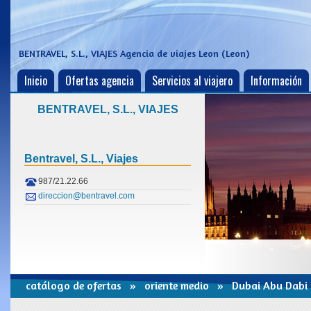
BENTRAVEL, S.L., VIAJES
Agencia de viajes Leon (Leon)
Inicio
Ofertas agencia
Servicios al viajero
Información
BENTRAVEL, S.L., VIAJES
Bentravel, S.l., Viajes
987/21.22.66
direccion@bentravel.com
catálogo de ofertas
»
oriente medio
» Dubai Abu Dabi